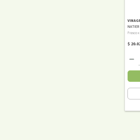
VINAG
NATIER
Frasco x
$ 20.0