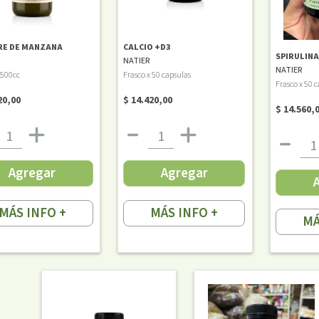
RE DE MANZANA
CALCIO +D3
SPIRULIN
NATIER
NATIER
 500cc
Frasco x 50 capsulas
Frasco x 50 
20,00
$ 14.420,00
$ 14.560,
Agregar
Agregar
MÁS INFO +
MÁS INFO +
MÁ