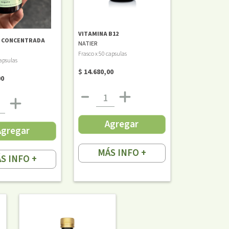
VITAMINA B12
A CONCENTRADA
NATIER
Frasco x 50 capsulas
capsulas
$ 14.680,00
00
Agregar
Agregar
MÁS INFO +
S INFO +