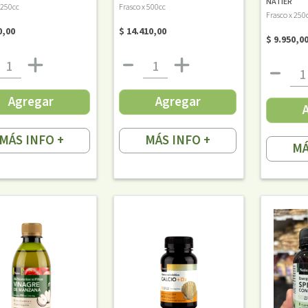
NATIER
 250cc
Frasco x 500cc
Frasco x 250
0,00
$ 14.410,00
$ 9.950,0
Agregar
Agregar
MÁS INFO +
MÁS INFO +
MÁ