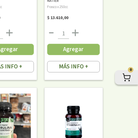
NATIER
cc
Frasco x 250cc
0
$ 13.610,00
Agregar
Agregar
S INFO +
MÁS INFO +
0