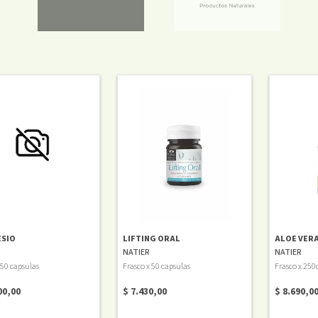
SIO
LIFTING ORAL
ALOE VER
NATIER
NATIER
 50 capsulas
Frasco x 50 capsulas
Frasco x 250
00,00
$ 7.430,00
$ 8.690,0