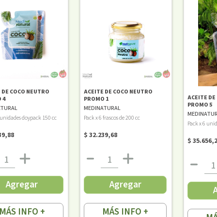
ACEITE DE COCO NEUTRO
E DE COCO NEUTRO
ACEITE DE
PROMO 1
 4
PROMO 5
MEDINATURAL
ATURAL
MEDINATU
Pack x 6 frascos de 200 cc
 unidades doypack 150 cc
Pack x 6 uni
$ 32.239,68
39,88
$ 35.656,
Agregar
Agregar
MÁS INFO +
MÁS INFO +