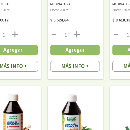
ATURAL
MEDINATURAL
MEDINATU
 500 cc
Frasco 200 cc
Frasco 360 c
93,12
$ 5.524,64
$ 8.618,3
Agregar
Agregar
MÁS INFO +
MÁS INFO +
MÁ