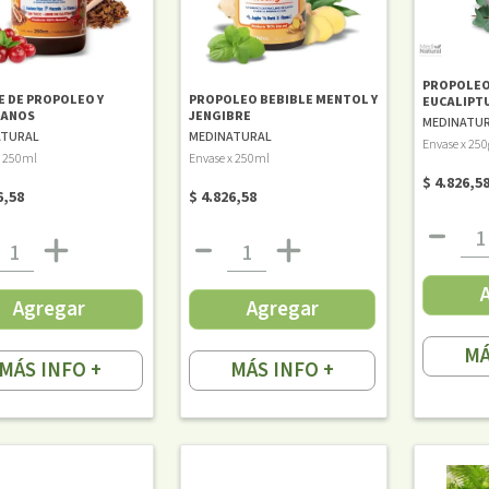
PROPOLEO
 DE PROPOLEO Y
PROPOLEO BEBIBLE MENTOL Y
EUCALIPT
ANOS
JENGIBRE
MEDINATU
ATURAL
MEDINATURAL
Envase x 250
x 250ml
Envase x 250ml
$ 4.826,5
6,58
$ 4.826,58
Agregar
Agregar
MÁ
MÁS INFO +
MÁS INFO +