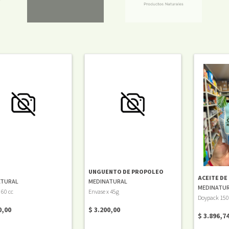
UNGUENTO DE PROPOLEO
ACEITE DE
ATURAL
MEDINATURAL
MEDINATU
 60 cc
Envase x 45g
Doypack 150
0,00
$ 3.200,00
$ 3.896,7