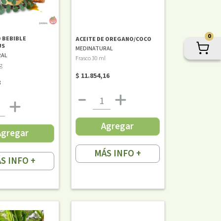
0
 BEBIBLE
ACEITE DE OREGANO/COCO
US
MEDINATURAL
RAL
Frasco 30 ml
g
$ 11.854,16
8
Agregar
Agregar
MÁS INFO +
S INFO +