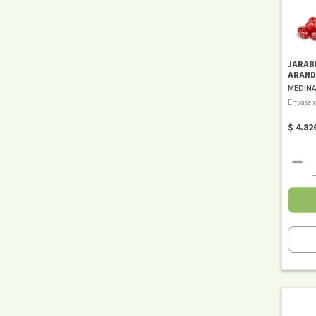
JARABE
ARAND
MEDIN
Envase 
$ 4.82