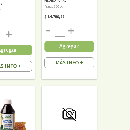
MEDINATURAL
RAL
Frasco 650 cc
c
$ 14.786,88
8
Agregar
Agregar
MÁS INFO +
S INFO +