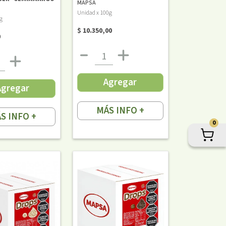
MAPSA
Unidad x 100g
g
$ 10.350,00
0
Agregar
Agregar
MÁS INFO +
S INFO +
0