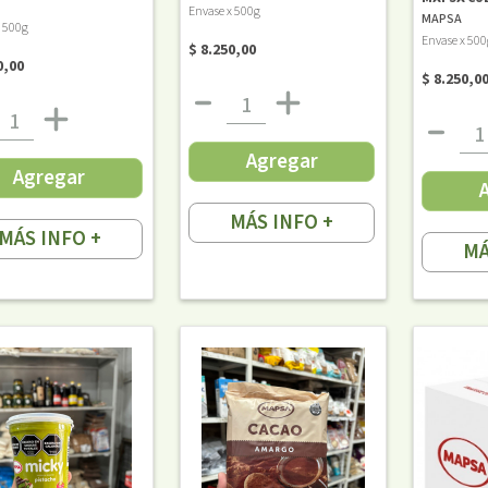
Envase x 500g
MAPSA
x 500g
Envase x 500
$ 8.250,00
0,00
$ 8.250,0
Agregar
Agregar
MÁS INFO +
MÁS INFO +
MÁ