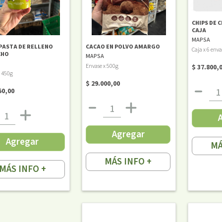
CHIPS DE 
CAJA
MAPSA
PASTA DE RELLENO
CACAO EN POLVO AMARGO
Caja x 6 enva
CHO
MAPSA
Envase x 500g
$ 37.800,
x 450g
$ 29.000,00
50,00
Agregar
Agregar
MÁ
MÁS INFO +
MÁS INFO +