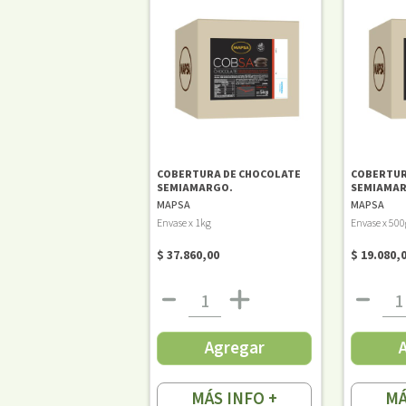
COBERTURA DE CHOCOLATE
COBERTUR
SEMIAMARGO.
SEMIAMA
MAPSA
MAPSA
Envase x 1kg
Envase x 500
$ 37.860,00
$ 19.080,
Agregar
MÁS INFO +
MÁ