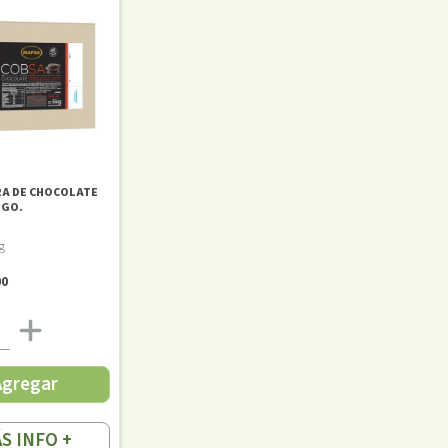
A DE CHOCOLATE
RGO.
g
00
Agregar
S INFO +