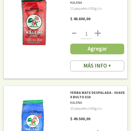
KALENA
12 paquetes x 500g c/u
$ 48.600,00
Agregar
MÁS INFO +
YERBA MATE DESPALADA - SUAVE
X BULTO X10
KALENA
10 paquetes x 500g c/u
$ 49.500,00