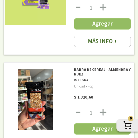
Agregar
MÁS INFO +
BARRA DE CEREAL - ALMENDRA Y
NUEZ
INTEGRA
Unidad x 40g
$ 1.320,60
0
Agregar