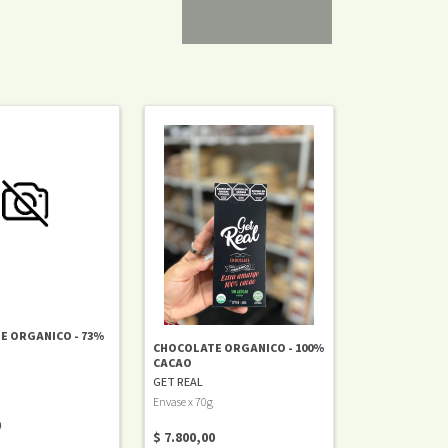
E ORGANICO - 73%
CHOCOLATE ORGANICO - 100%
CACAO
GET REAL
Envase x 70g
0
$ 7.800,00