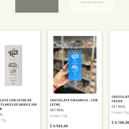
CHOCOLAT
LATE CON LECHE DE
CHOCOLATE ORGANICO - CON
CACAO
 FLAKES DE ARROZ SIN
LECHE
GET REAL
R
GET REAL
Envase x 70g
AL
Envase x 70g
 70g
$ 6.700,0
$ 5.910,00