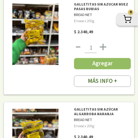
GALLETITAS SIN AZUCAR NUEZ
PASAS RUBIAS
0
BREAD NET
Envase x 200g
$ 2.340,49
Agregar
MÁS INFO +
GALLETITAS SIN AZÚCAR
ALGARROBA NARANJA
BREAD NET
Envase x 200g
$ 2.340,49