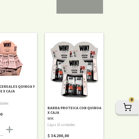
CEREALES QUINOA Y
E X CAJA
0
idades
BARRA PROTEICA CON QUINOA
X CAJA
00
WIK
Caja x 15 unidades
$ 34.200,00