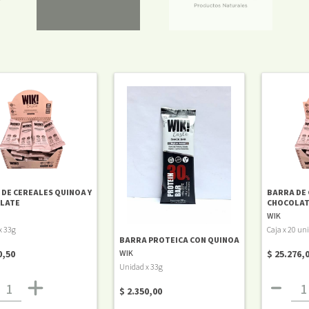
DE CEREALES QUINOA Y
BARRA DE 
LATE
CHOCOLAT
WIK
x 33g
Caja x 20 un
BARRA PROTEICA CON QUINOA
WIK
0,50
$ 25.276,
Unidad x 33g
$ 2.350,00