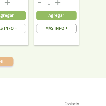
Agregar
Agregar
S INFO +
MÁS INFO +
OS
Contacto