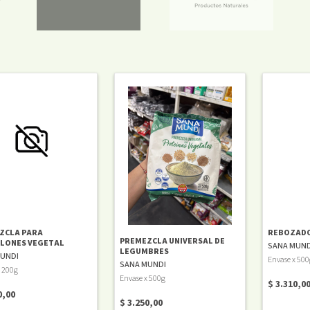
ZCLA PARA
REBOZAD
PREMEZCLA UNIVERSAL DE
LONES VEGETAL
SANA MUND
LEGUMBRES
UNDI
Envase x 500
SANA MUNDI
x 200g
Envase x 500g
$ 3.310,0
0,00
$ 3.250,00