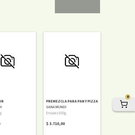
0
OR
PREMEZCLA PARA PAN Y PIZZA
I
SANA MUNDI
g
Envase x 500g
0
$ 3.710,00