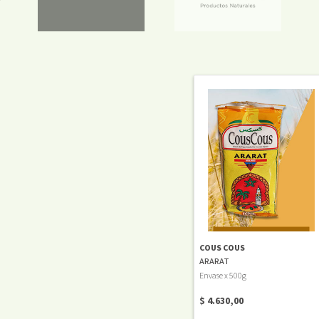
COUS COUS
ARARAT
Envase x 500g
$ 4.630,00