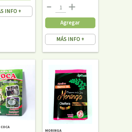
S INFO +
Agregar
MÁS INFO +
 COCA
MORINGA