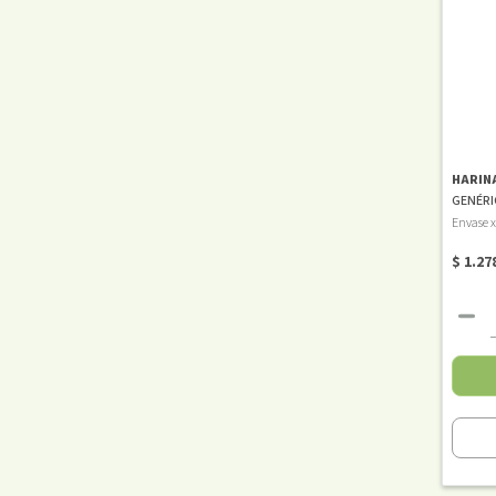
HARIN
GENÉRI
Envase x
$ 1.27