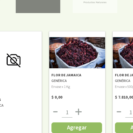
FLOR DE JAMAICA
FLOR DE J
GENÉRICA
GENÉRICA
Envase x 1 Kg
Envase x 500
$ 0,00
$ 7.810,0
S
CA
Agregar