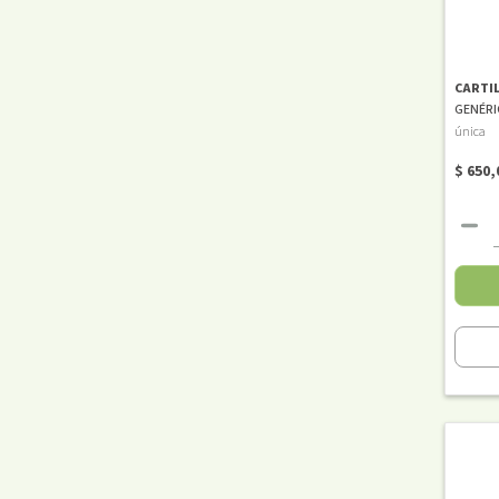
CARTI
GENÉRI
única
$ 650,