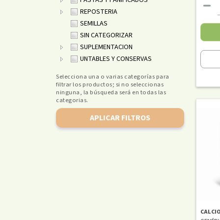
PASTAS Y PANIFICADOS
REPOSTERIA
SEMILLAS
SIN CATEGORIZAR
SUPLEMENTACION
UNTABLES Y CONSERVAS
Selecciona una o varias categorías para
filtrar los productos; si no seleccionas
ninguna, la búsqueda será en todas las
categorias.
APLICAR FILTROS
CALCI