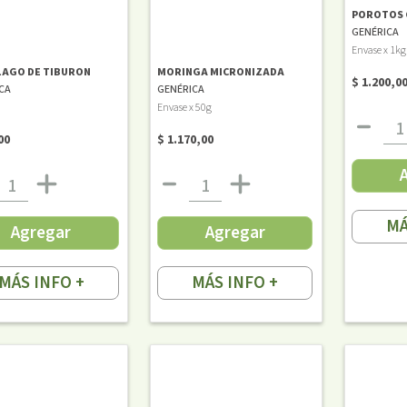
POROTOS 
GENÉRICA
Envase x 1kg
LAGO DE TIBURON
MORINGA MICRONIZADA
$ 1.200,0
CA
GENÉRICA
Envase x 50g
00
$ 1.170,00
MÁ
Agregar
Agregar
MÁS INFO +
MÁS INFO +