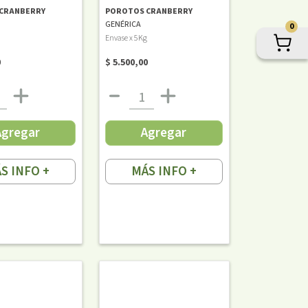
CRANBERRY
POROTOS CRANBERRY
GENÉRICA
0
Envase x 5Kg
0
$ 5.500,00
Agregar
Agregar
S INFO +
MÁS INFO +